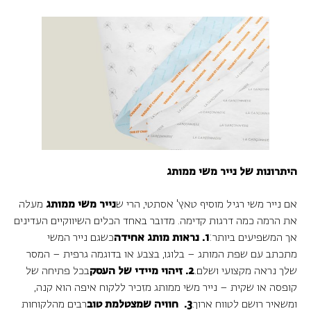
היתרונות של נייר משי ממותג
אם נייר משי רגיל מוסיף טאץ' אסתטי, הרי ש
נייר משי ממותג
מעלה
את הרמה כמה דרגות קדימה. מדובר באחד הכלים השיווקיים העדינים
אך המשפיעים ביותר:
1. נראות מותג אחידה
כשגם נייר המשי
מתכתב עם שפת המותג – בלוגו, בצבע או בדוגמה גרפית – המסר
שלך נראה מקצועי ושלם.
2. זיהוי מיידי של העסק
בכל פתיחה של
קופסה או שקית – נייר משי ממותג מזכיר ללקוח איפה הוא קנה,
ומשאיר רושם לטווח ארוך.
3. חוויה שמצטלמת טוב
רבים מהלקוחות