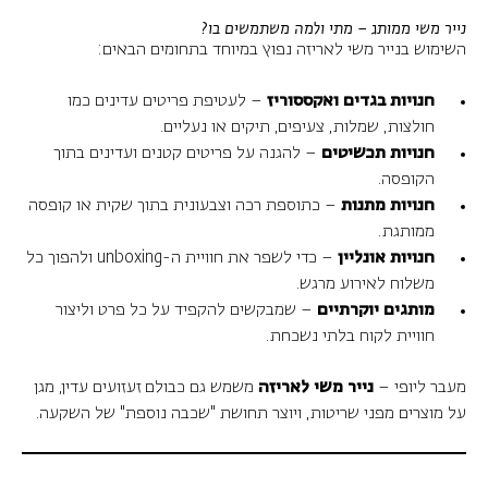
נייר משי ממותג – מתי ולמה משתמשים בו?
השימוש בנייר משי לאריזה נפוץ במיוחד בתחומים הבאים:
חנויות בגדים ואקססוריז
– לעטיפת פריטים עדינים כמו
חולצות, שמלות, צעיפים, תיקים או נעליים.
חנויות תכשיטים
– להגנה על פריטים קטנים ועדינים בתוך
הקופסה.
חנויות מתנות
– כתוספת רכה וצבעונית בתוך שקית או קופסה
ממותגת.
חנויות אונליין
– כדי לשפר את חוויית ה-unboxing ולהפוך כל
משלוח לאירוע מרגש.
מותגים יוקרתיים
– שמבקשים להקפיד על כל פרט וליצור
חוויית לקוח בלתי נשכחת.
מעבר ליופי –
נייר משי לאריזה
משמש גם כבולם זעזועים עדין, מגן
על מוצרים מפני שריטות, ויוצר תחושת "שכבה נוספת" של השקעה.