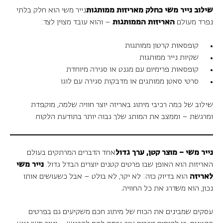
שילוב נייר משי כחלק מאריזות ממותגות
נייר משי הוא חלק בלתי
נפרד מעולם
האריזות הממותגות
– והוא עובד מצוין לצד:
קופסאות קרטון ממותגות
שקיות נייר ממותגות
קופסאות פרימיום עם מגנט או סגירה מיוחדת
סרטי סאטן ממותגים או מדבקות סגירה עם לוגו
שילוב של כמה רכיבי מיתוג באריזה יוצר חוויה שלמה, מוקפדת
ומרגשת – וממצב את המותג שלך גבוה יותר בתודעת הלקוח.
נייר משי – מוצר קטן, ערך גדול
אחד הדברים המרתקים בעולם
האריזות הוא האופן שבו פרטים קטנים יוצרים הבדל גדול.
נייר משי
לאריזה
הוא בדיוק כזה: לא יקר, לא בולט – אבל כשעושים אותו
נכון, הוא משדרג את כל החוויה.
עסקים שמבינים את הכוח של מיתוג חכם משקיעים גם בפרטים