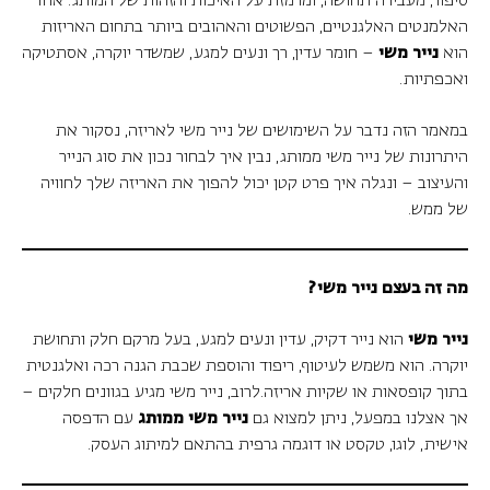
סיפור, מעבירה תחושה, ומרמזת על האיכות והזהות של המותג. אחד
האלמנטים האלגנטיים, הפשוטים והאהובים ביותר בתחום האריזות
הוא
נייר משי
– חומר עדין, רך ונעים למגע, שמשדר יוקרה, אסתטיקה
ואכפתיות.
במאמר הזה נדבר על השימושים של נייר משי לאריזה, נסקור את
היתרונות של נייר משי ממותג, נבין איך לבחור נכון את סוג הנייר
והעיצוב – ונגלה איך פרט קטן יכול להפוך את האריזה שלך לחוויה
של ממש.
מה זה בעצם נייר משי
?
נייר משי
הוא נייר דקיק, עדין ונעים למגע, בעל מרקם חלק ותחושת
יוקרה. הוא משמש לעיטוף, ריפוד והוספת שכבת הגנה רכה ואלגנטית
בתוך קופסאות או שקיות אריזה.
לרוב, נייר משי מגיע בגוונים חלקים –
אך אצלנו במפעל, ניתן למצוא גם
נייר משי ממותג
עם הדפסה
אישית, לוגו, טקסט או דוגמה גרפית בהתאם למיתוג העסק.