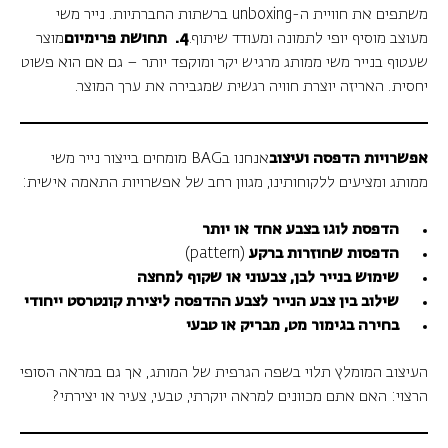
משתפים את חוויית ה-unboxing ברשתות החברתיות. נייר משי
מעוצב מוסיף יופי לתמונה ומעודד שיתוף.
4. תחושת פרימיום
מוצר
שעטוף בנייר משי ממותג מרגיש יקר ומוקפד יותר – גם אם הוא פשוט
יחסית. האריזה יוצרת חוויה רגשית שמגבירה את ערך המוצר.
אפשרויות הדפסה ועיצוב
אנחנו בBAG מומחים בייצור נייר משי
ממותג ומציעים ללקוחותינו, מגוון רחב של אפשרויות התאמה אישית:
הדפסת לוגו בצבע אחד או יותר
הדפסות שחוזרות ברקע
(pattern)
שימוש בנייר לבן, צבעוני או שקוף למחצה
שילוב בין צבע הנייר לצבע ההדפסה ליצירת קונטרסט ייחודי
בחירה בגימור מט, מבריק או טבעי
העיצוב המומלץ תלוי בשפה הגרפית של המותג, אך גם במראה הסופי
הרצוי: האם אתם מכוונים למראה יוקרתי, טבעי, צעיר או יצירתי?