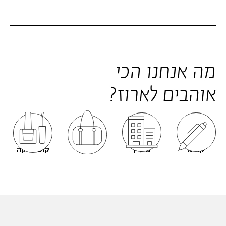
מה אנחנו הכי
אוהבים לארוז?
קד״מ
נדל״ן
אופנה
קוסמטיקה